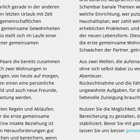
türlich gerade in der anderen
Scheinbar banale Themen wi
n letzten Urlaub mit Zelt
welche Einrichtung, wer put
 gemeinschaftlichen
Haushaltsplan, wer zahlt wel
nd gemeinsame Gewohnheiten
erheblichen Problemen, und 
 stellt sich im Laufe einer
der neuen Lebensform. Diese
einer gemeinsamen
die erste gemeinsame Wohnu
Schwächen der Partner, getr
 Paare die bereits zusammen
Aus zwei Welten, die aufein
lich zwei Wohnungen in
ohne sich selbst dabei zu ve
ngen, von heute auf morgen,
Abenteuer.
en einen eine persönliche
Rücksichtnahme und die Fähi
eld und auch neue Freunde,
ungewohnte Aufgaben, für di
lastung werden.
liebevolle Zuneigung braucht
auten Regeln und Abläufen.
Nutzen Sie die Möglichkeit,
r die erste gemeinsame
Bereicherung zu gestalten, d
ine intakte Beziehung ist
stabilisiert. Bevor Sie mit 
en Herausforderungen gut
lassen Sie uns besser
gemein
hen und bereichern, wenn