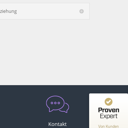
eziehung
Kundenbewertungen und Erfahrungen zu
Hergen von Huchting
100%
SEHR GUT
Empfehlungen auf
ProvenExpert.com
4,93 / 5,00
10
Bewertungen auf ProvenExpert.com
Profil ansehen
Erfahren Sie mehr über dieses Bewertungssiegel
Kontakt
Von Kunden
Anonym