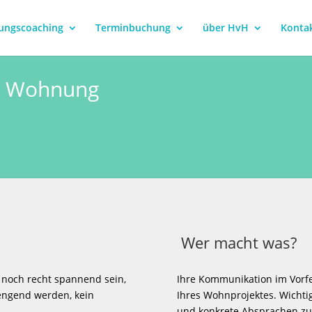
ungscoaching
Terminbuchung
über HvH
Konta
e Wohnung
Wer macht was?
 noch recht spannend sein,
Ihre Kommunikation im Vorfe
engend werden, kein
Ihres Wohnprojektes. Wichti
und konkrete Absprachen zu 