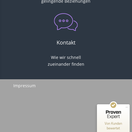
gelingende Beziehungen
Kontakt
Wie wir
schnell
zueinander finden
Kundenbewertungen und Erfahrungen zu
Hergen von Huchting
SEHR GUT
100%
Impressum
Empfehlungen auf
ProvenExpert.com
4,93 / 5,00
10
Bewertungen auf ProvenExpert.com
Von Kunden
bewertet