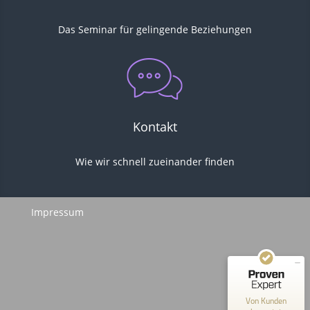
Das Seminar für gelingende Beziehungen
Kontakt
Wie wir
schnell
zueinander finden
Kundenbewertungen und Erfahrungen zu
Hergen von Huchting
SEHR GUT
100%
Impressum
Empfehlungen auf
ProvenExpert.com
4,93 / 5,00
10
Bewertungen auf ProvenExpert.com
Von Kunden